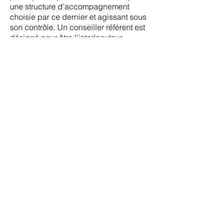
une structure d’accompagnement
choisie par ce dernier et agissant sous
son contrôle. Un conseiller référent est
désigné pour être l’interlocuteur
unique du bénéficiaire et de la
structure d’accueil.
Tutorat : la structure d’accueil désigne
un tuteur qui aura notamment en
charge d’accueillir, d’aider, d’informer,
de guider et d’évaluer le bénéficiaire
et de s’assurer de la mise en œuvre de
toutes les dispositions en matière de
prévention des risques d’accident du
travail.
Quelles conditions pour les
bénéficiaires pendant les PMSMP ?
Le bénéficiaire effectue sa période
selon les règles applicables aux
salariés de la structure d’accueil :
durée quotidienne et hebdomadaire